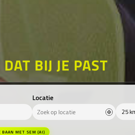
K
DAT BIJ JE PAST
Locatie
E BAAN MET SEM (AI)