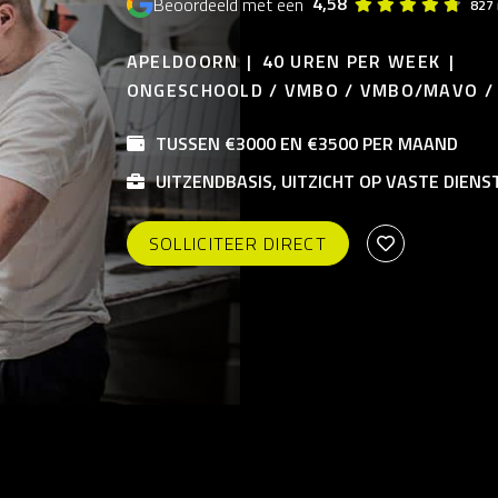
4,58
Beoordeeld met een
827 
APELDOORN
40 UREN PER WEEK
ONGESCHOOLD / VMBO / VMBO/MAVO 
TUSSEN €3000 EN €3500 PER MAAND
UITZENDBASIS, UITZICHT OP VASTE DIENS
SOLLICITEER DIRECT