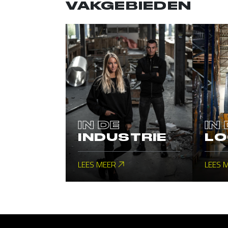
VAKGEBIEDEN
IN DE
IN
INDUSTRIE
LO
LEES MEER
LEES 