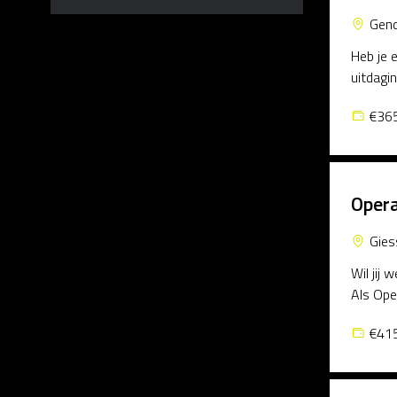
Gen
Heb je 
uitdagi
€365
Opera
Gies
Wil jij 
Als Ope
€415