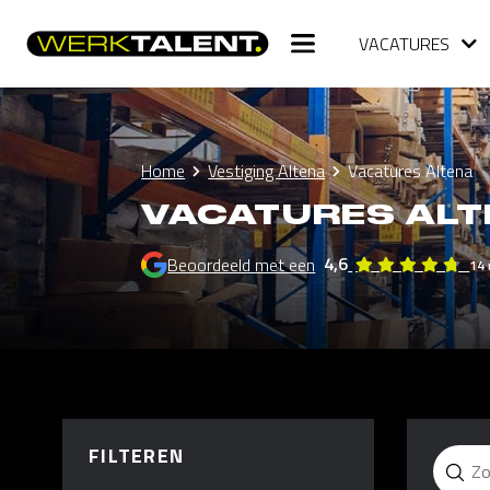
VACATURES
Home
Vestiging Altena
Vacatures Altena
VACATURES AL
4,6
Beoordeeld met een
14 
FILTEREN