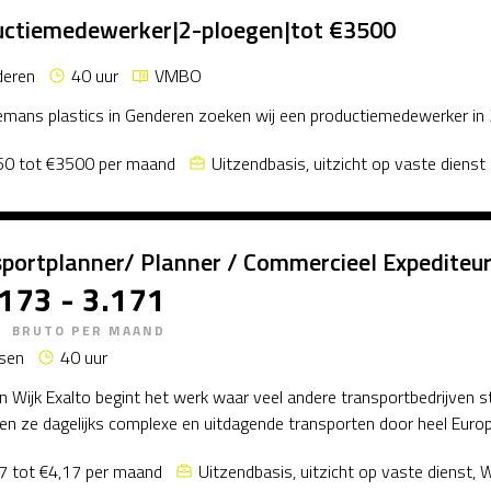
uctiemedewerker|2-ploegen|tot €3500
deren
40 uur
VMBO
lemans plastics in Genderen zoeken wij een productiemedewerker in
0 tot €3500 per maand
Uitzendbasis, uitzicht op vaste dienst
portplanner/ Planner / Commercieel Expediteur 
.173 - 3.171
BRUTO PER MAAND
sen
40 uur
van Wijk Exalto begint het werk waar veel andere transportbedrijven s
en ze dagelijks complexe en uitdagende transporten door heel Europa
7 tot €4,17 per maand
Uitzendbasis, uitzicht op vaste dienst, 