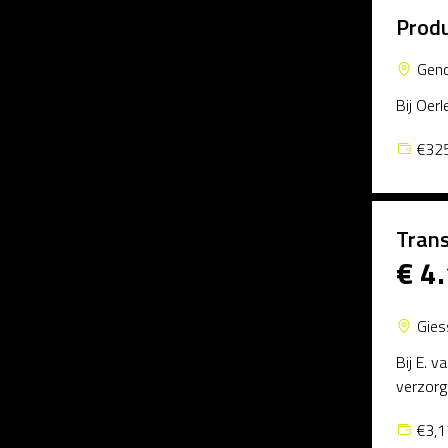
Prod
Gen
Bij Oer
€325
Trans
€ 4
Gies
Bij E. 
verzorg
€3,1