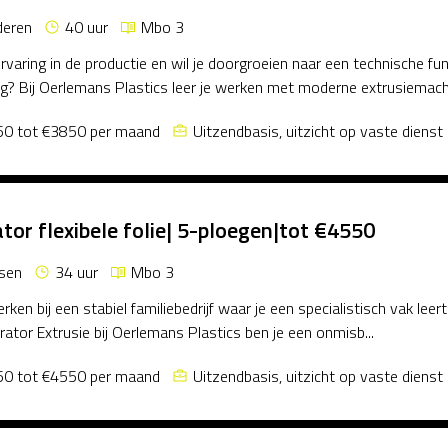
deren
40 uur
Mbo 3
ervaring in de productie en wil je doorgroeien naar een technische fu
ng? Bij Oerlemans Plastics leer je werken met moderne extrusiemach.
0 tot €3850 per maand
Uitzendbasis, uitzicht op vaste dienst
tor flexibele folie| 5-ploegen|tot €4550
sen
34 uur
Mbo 3
werken bij een stabiel familiebedrijf waar je een specialistisch vak le
rator Extrusie bij Oerlemans Plastics ben je een onmisb...
0 tot €4550 per maand
Uitzendbasis, uitzicht op vaste dienst