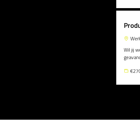
Produ
Wer
Wil jij
geavanc
€270