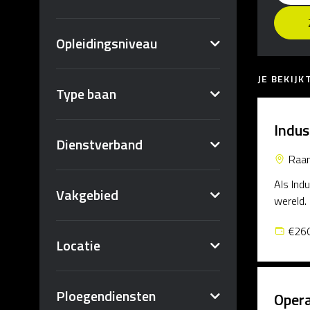
Opleidingsniveau
JE BEKIJ
Type baan
Indus
Dienstverband
Raa
Als Ind
Vakgebied
wereld. 
€260
Locatie
Ploegendiensten
Opera