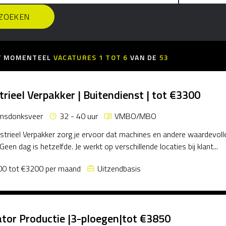
KT MOMENTEEL
VACATURES
1
TOT
6
VAN DE
53
trieel Verpakker | Buitendienst | tot €3300
msdonksveer
32 - 40 uur
VMBO/MBO
ustrieel Verpakker zorg je ervoor dat machines en andere waardevoll
Geen dag is hetzelfde. Je werkt op verschillende locaties bij klant...
0 tot €3200 per maand
Uitzendbasis
tor Productie |3-ploegen|tot €3850