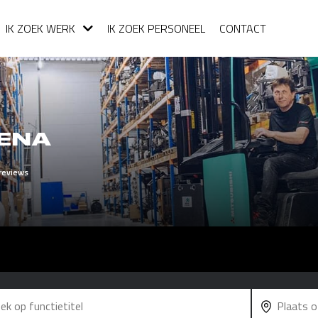
IK ZOEK WERK
IK ZOEK PERSONEEL
CONTACT
TENA
reviews