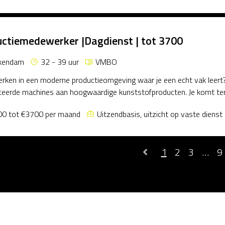
ctiemedewerker |Dagdienst | tot 3700
kendam
32 - 39 uur
VMBO
 werken in een moderne productieomgeving waar je een echt vak lee
eerde machines aan hoogwaardige kunststofproducten. Je komt terec
0 tot €3700 per maand
Uitzendbasis, uitzicht op vaste dienst
1
2
3
…
9