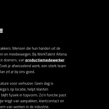
E
pakkers. Mensen die hun handen uit de
n en meebewegen. Bij WerkTalent Altena
hte doeners, van
productiemedewerker
 Zoek je afwisselend werk, een sterk team
n zit je bij ons goed.
ature voor verhuizer. Geen dag is
lega’s op locatie, helpt klanten
blijft fysiek in topvorm. Zo’n functie past
gie krijgt van aanpakken, klantcontact en
ern van werken in de industrie.