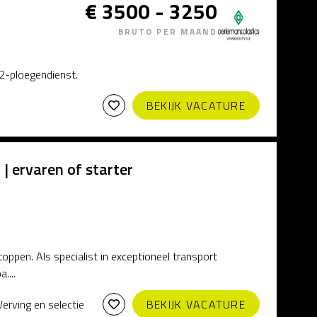
€ 3500 - 3250
BRUTO PER MAAND
 2-ploegendienst.
BEKIJK VACATURE
| ervaren of starter
toppen. Als specialist in exceptioneel transport
....
Werving en selectie
BEKIJK VACATURE