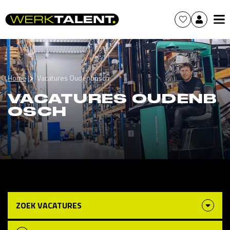
Home
Vacatures Oudenbosch
VACATURES OUDENB
OSCH
ZOEK VACATURES