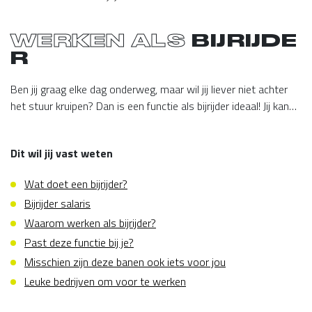
WERKEN ALS
BIJRIJDE
R
Ben jij graag elke dag onderweg, maar wil jij liever niet achter
het stuur kruipen? Dan is een functie als bijrijder ideaal! Jij kan
voor verschillende bedrijven aan de slag om goederen bij de
Lees meer
klant af te leveren. Maar dat is niet het enige dat jij gaat doen.
Dit wil jij vast weten
Lees snel verder en ontdek wat jij gaat doen als bijrijder. Of
bekijk meteen onze
bijrijder vacatures.
Wat doet een bijrijder?
Bijrijder salaris
Waarom werken als bijrijder?
Past deze functie bij je?
Misschien zijn deze banen ook iets voor jou
Leuke bedrijven om voor te werken