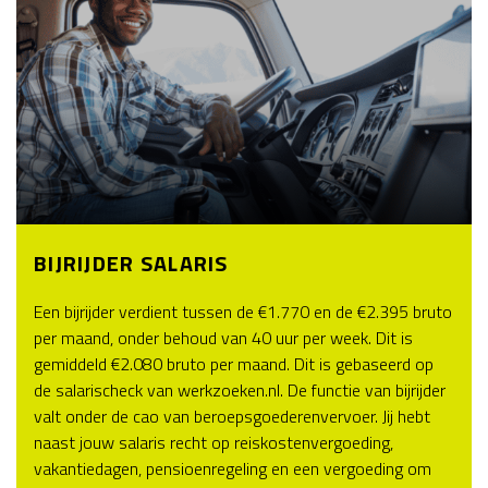
BIJRIJDER SALARIS
Een bijrijder verdient tussen de €1.770 en de €2.395 bruto
per maand, onder behoud van 40 uur per week. Dit is
gemiddeld €2.080 bruto per maand. Dit is gebaseerd op
de salarischeck van werkzoeken.nl. De functie van bijrijder
valt onder de cao van beroepsgoederenvervoer. Jij hebt
naast jouw salaris recht op reiskostenvergoeding,
vakantiedagen, pensioenregeling en een vergoeding om