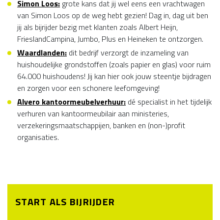
Simon Loos
:
grote kans dat jij wel eens een vrachtwagen
van Simon Loos op de weg hebt gezien! Dag in, dag uit ben
jij als bijrijder bezig met klanten zoals Albert Heijn,
FrieslandCampina, Jumbo, Plus en Heineken te ontzorgen.
Waardlanden:
dit bedrijf verzorgt de inzameling van
huishoudelijke grondstoffen (zoals papier en glas) voor ruim
64.000 huishoudens! Jij kan hier ook jouw steentje bijdragen
en zorgen voor een schonere leefomgeving!
Alvero
kantoormeubelverhuur:
dé specialist in het tijdelijk
verhuren van kantoormeubilair aan ministeries,
verzekeringsmaatschappijen, banken en (non-)profit
organisaties.
START ALS BIJRIJDER