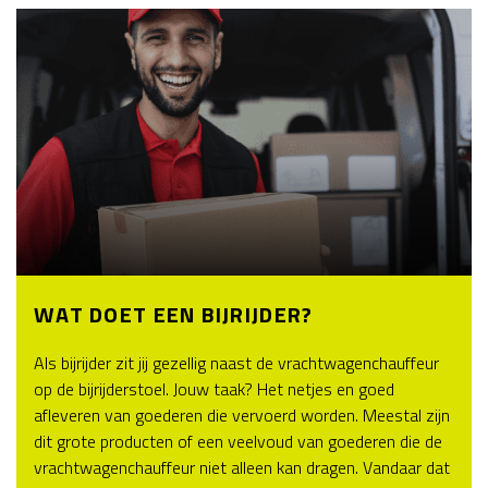
WAT DOET EEN BIJRIJDER?
Als bijrijder zit jij gezellig naast de vrachtwagenchauffeur
op de bijrijderstoel. Jouw taak? Het netjes en goed
afleveren van goederen die vervoerd worden. Meestal zijn
dit grote producten of een veelvoud van goederen die de
vrachtwagenchauffeur niet alleen kan dragen. Vandaar dat