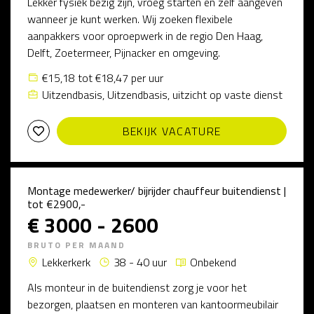
Lekker fysiek bezig zijn, vroeg starten en zelf aangeven
wanneer je kunt werken. Wij zoeken flexibele
aanpakkers voor oproepwerk in de regio Den Haag,
Delft, Zoetermeer, Pijnacker en omgeving.
€15,18 tot €18,47 per uur
Uitzendbasis, Uitzendbasis, uitzicht op vaste dienst
BEKIJK VACATURE
Montage medewerker/ bijrijder chauffeur buitendienst |
tot €2900,-
€ 3000 - 2600
BRUTO PER MAAND
Lekkerkerk
38 - 40 uur
Onbekend
Als monteur in de buitendienst zorg je voor het
bezorgen, plaatsen en monteren van kantoormeubilair