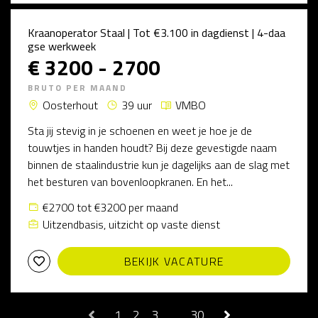
Kraanoperator Staal | Tot €3.100 in dagdienst | 4-daa
gse werkweek
€ 3200 - 2700
BRUTO PER MAAND
Oosterhout
39 uur
VMBO
Sta jij stevig in je schoenen en weet je hoe je de
touwtjes in handen houdt? Bij deze gevestigde naam
binnen de staalindustrie kun je dagelijks aan de slag met
het besturen van bovenloopkranen. En het...
€2700 tot €3200 per maand
Uitzendbasis, uitzicht op vaste dienst
BEKIJK VACATURE
1
2
3
…
30