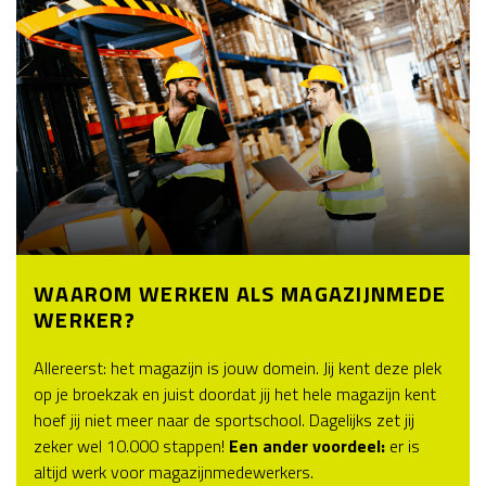
WAAROM WERKEN ALS MAGAZIJNMEDE
WERKER?
Allereerst: het magazijn is jouw domein. Jij kent deze plek
op je broekzak en juist doordat jij het hele magazijn kent
hoef jij niet meer naar de sportschool. Dagelijks zet jij
zeker wel 10.000 stappen!
Een ander voordeel:
er is
altijd werk voor magazijnmedewerkers.