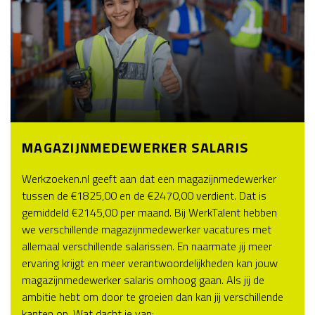
MAGAZIJNMEDEWERKER SALARIS
Werkzoeken.nl geeft aan dat een magazijnmedewerker
tussen de €1825,00 en de €2470,00 verdient. Dat is
gemiddeld €2145,00 per maand. Bij WerkTalent hebben
we verschillende magazijnmedewerker vacatures met
allemaal verschillende salarissen. En naarmate jij meer
ervaring krijgt en meer verantwoordelijkheden kan jouw
magazijnmedewerker salaris omhoog gaan. Als jij de
ambitie hebt om door te groeien dan kan jij verschillende
kanten op. Wat dacht je van: