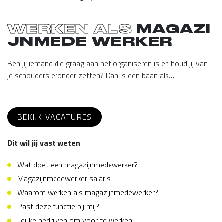
WERKEN ALS
MAGAZI
JNMEDE WERKER
Ben jij iemand die graag aan het organiseren is en houd jij van
je schouders eronder zetten? Dan is een baan als
magazijnmedewerker vast iets voor jou! Jij gaan aan de slag in
Lees meer
een magazijn waar jij genoeg werkzaamheden kunt uitvoeren.
Welke dit zijn ontdek je hier! Lees snel verder of bekijk onze
BEKIJK VACATURES
openstaande magazijnmedewerker vacatures.
Dit wil jij vast weten
Wat doet een magazijnmedewerker?
Magazijnmedewerker salaris
Waarom werken als magazijnmedewerker?
Past deze functie bij mij?
Leuke bedrijven om voor te werken