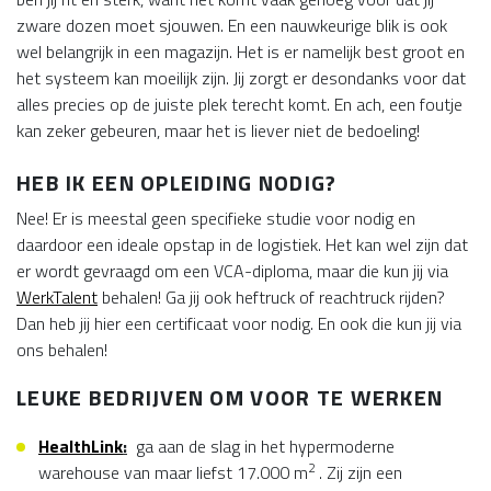
zware dozen moet sjouwen. En een nauwkeurige blik is ook
wel belangrijk in een magazijn. Het is er namelijk best groot en
het systeem kan moeilijk zijn. Jij zorgt er desondanks voor dat
alles precies op de juiste plek terecht komt. En ach, een foutje
kan zeker gebeuren, maar het is liever niet de bedoeling!
HEB IK EEN OPLEIDING NODIG?
Nee! Er is meestal geen specifieke studie voor nodig en
daardoor een ideale opstap in de logistiek. Het kan wel zijn dat
er wordt gevraagd om een VCA-diploma, maar die kun jij via
WerkTalent
behalen! Ga jij ook heftruck of reachtruck rijden?
Dan heb jij hier een certificaat voor nodig. En ook die kun jij via
ons behalen!
LEUKE BEDRIJVEN OM VOOR TE WERKEN
HealthLink
:
ga aan de slag in het hypermoderne
2
warehouse van maar liefst 17.000 m
. Zij zijn een