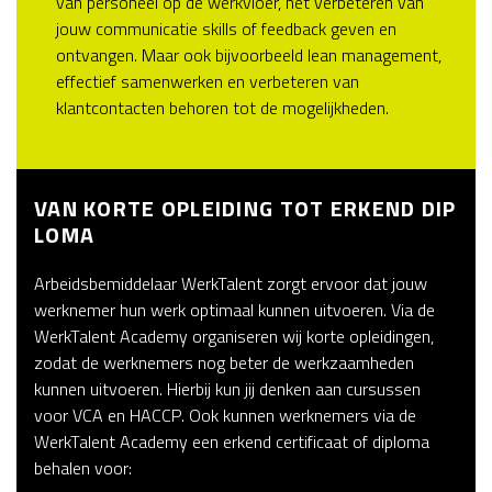
van personeel op de werkvloer, het verbeteren van
jouw communicatie skills of feedback geven en
ontvangen. Maar ook bijvoorbeeld lean management,
effectief samenwerken en verbeteren van
klantcontacten behoren tot de mogelijkheden.
VAN KORTE OPLEIDING TOT ERKEND DIP
LOMA
Arbeidsbemiddelaar WerkTalent zorgt ervoor dat jouw
werknemer hun werk optimaal kunnen uitvoeren. Via de
WerkTalent Academy organiseren wij korte opleidingen,
zodat de werknemers nog beter de werkzaamheden
kunnen uitvoeren. Hierbij kun jij denken aan cursussen
voor VCA en HACCP. Ook kunnen werknemers via de
WerkTalent Academy een erkend certificaat of diploma
behalen voor: