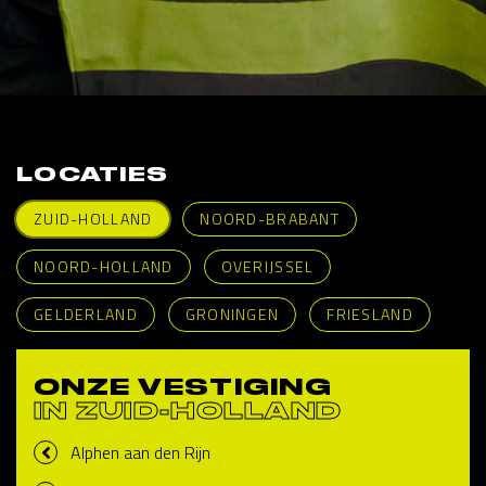
LOCATIES
ZUID-HOLLAND
NOORD-BRABANT
NOORD-HOLLAND
OVERIJSSEL
GELDERLAND
GRONINGEN
FRIESLAND
ONZE VESTIGING
IN ZUID-HOLLAND
Alphen aan den Rijn