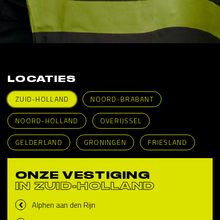
LOCATIES
ZUID-HOLLAND
NOORD-BRABANT
NOORD-HOLLAND
OVERIJSSEL
GELDERLAND
GRONINGEN
FRIESLAND
ONZE VESTIGING
IN ZUID-HOLLAND
Alphen aan den Rijn