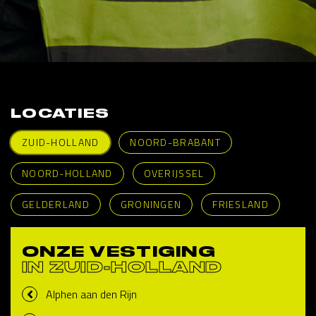
LOCATIES
ZUID-HOLLAND
NOORD-BRABANT
NOORD-HOLLAND
OVERIJSSEL
GELDERLAND
GRONINGEN
FRIESLAND
ONZE VESTIGING
IN ZUID-HOLLAND
Alphen aan den Rijn