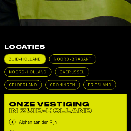
LOCATIES
ZUID-HOLLAND
NOORD-BRABANT
NOORD-HOLLAND
OVERIJSSEL
GELDERLAND
GRONINGEN
FRIESLAND
ONZE VESTIGING
IN ZUID-HOLLAND
Alphen aan den Rijn