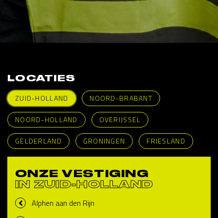
LOCATIES
ZUID-HOLLAND
NOORD-BRABANT
NOORD-HOLLAND
OVERIJSSEL
GELDERLAND
GRONINGEN
FRIESLAND
ONZE VESTIGING
IN ZUID-HOLLAND
Alphen aan den Rijn