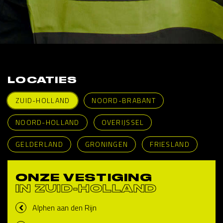
LOCATIES
ZUID-HOLLAND
NOORD-BRABANT
NOORD-HOLLAND
OVERIJSSEL
GELDERLAND
GRONINGEN
FRIESLAND
ONZE VESTIGING
IN ZUID-HOLLAND
Alphen aan den Rijn