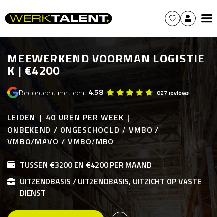
MEEWERKEND VOORMAN LOGISTIE
K | €4200
4,58
Beoordeeld met een
827 reviews
LEIDEN
40 UREN PER WEEK
ONBEKEND / ONGESCHOOLD / VMBO /
VMBO/MAVO / VMBO/MBO
TUSSEN €3200 EN €4200 PER MAAND
UITZENDBASIS / UITZENDBASIS, UITZICHT OP VASTE
DIENST