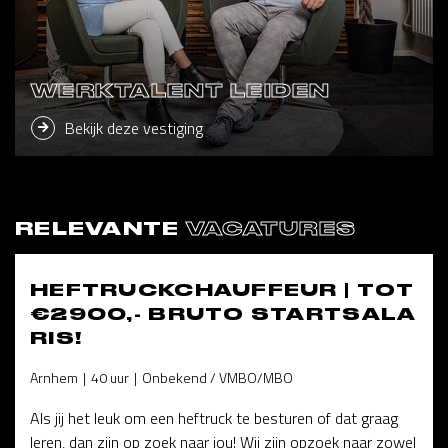
WERKTALENT LEIDEN
Bekijk deze vestiging
RELEVANTE
VACATURES
HEFTRUCKCHAUFFEUR | TOT
€2900,- BRUTO STARTSALA
RIS!
Arnhem
40 uur
Onbekend / VMBO/MBO
Als jij het leuk om een heftruck te besturen of dat graag
leren, dan zijn op zoek naar jou! Wij zijn opzoek naar zowel