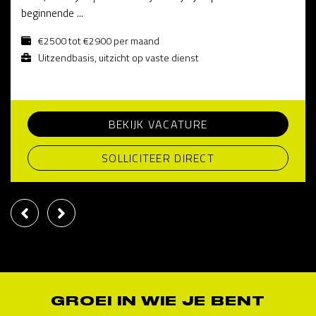
beginnende ...
€2500 tot €2900 per maand
Uitzendbasis, uitzicht op vaste dienst
BEKIJK VACATURE
SOLLICITEER DIRECT
GROEI IN WIE JE BENT