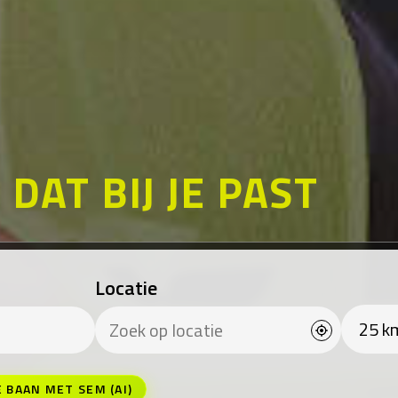
K
DAT BIJ JE PAST
Locatie
E BAAN MET SEM (AI)