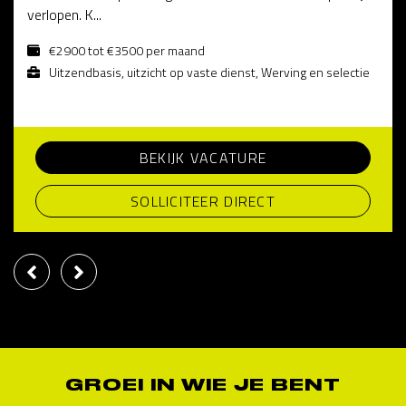
verlopen. K...
€2900 tot €3500 per maand
Uitzendbasis, uitzicht op vaste dienst, Werving en selectie
BEKIJK VACATURE
SOLLICITEER DIRECT
GROEI IN WIE JE BENT