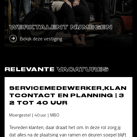
WERKTALENT NIJMEGEN
Bekijk deze vestiging
RELEVANTE
VACATURES
SERVICEMEDEWERKER,KLAN
TCONTACT EN PLANNING | 3
2 TOT 40 UUR
Moergestel
40 uur
MBO
Tevreden klanten, daar draait het om. In deze rol zorg jij
dat alles na de plaatsing van ramen en deuren soepel blijft