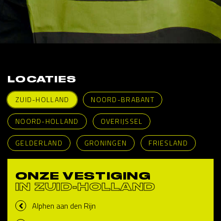
LOCATIES
ZUID-HOLLAND
NOORD-BRABANT
NOORD-HOLLAND
OVERIJSSEL
GELDERLAND
GRONINGEN
FRIESLAND
ONZE VESTIGING
IN ZUID-HOLLAND
Alphen aan den Rijn