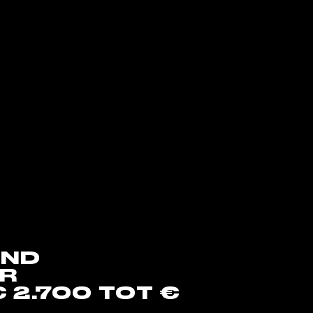
UND
UR
 2.700 TOT €