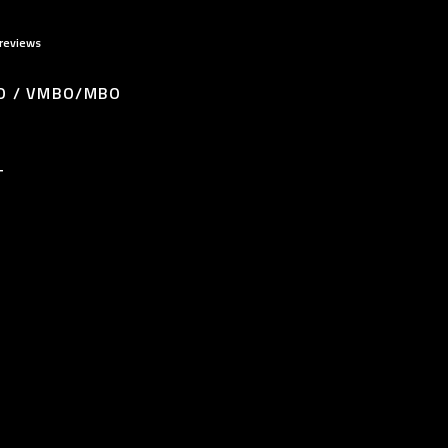
reviews
O / VMBO/MBO
T