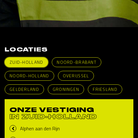
LOCATIES
ZUID-HOLLAND
NOORD-BRABANT
NOORD-HOLLAND
OVERIJSSEL
GELDERLAND
GRONINGEN
FRIESLAND
ONZE VESTIGING
IN ZUID-HOLLAND
Alphen aan den Rijn