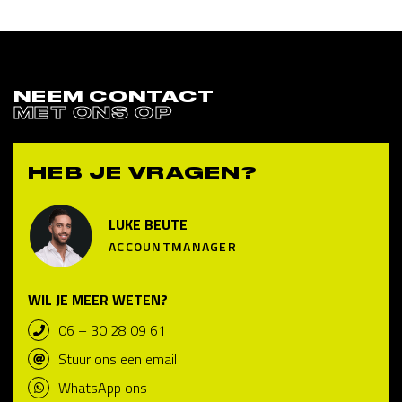
NEEM CONTACT
MET ONS OP
HEB JE VRAGEN?
LUKE BEUTE
ACCOUNTMANAGER
WIL JE MEER WETEN?
06 – 30 28 09 61
Stuur ons een email
WhatsApp ons