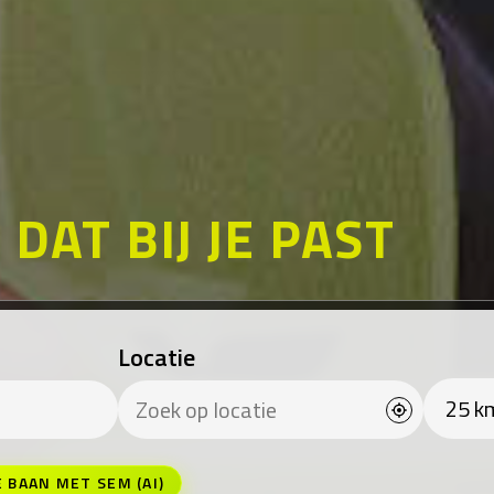
K
DAT BIJ JE PAST
Locatie
E BAAN MET SEM (AI)