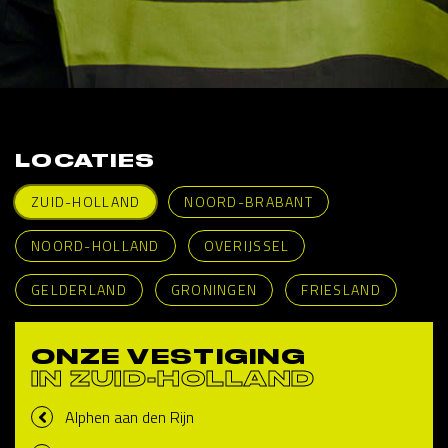
LOCATIES
ZUID-HOLLAND
NOORD-BRABANT
NOORD-HOLLAND
OVERIJSSEL
GELDERLAND
GRONINGEN
FRIESLAND
ONZE VESTIGING
IN ZUID-HOLLAND
Alphen aan den Rijn