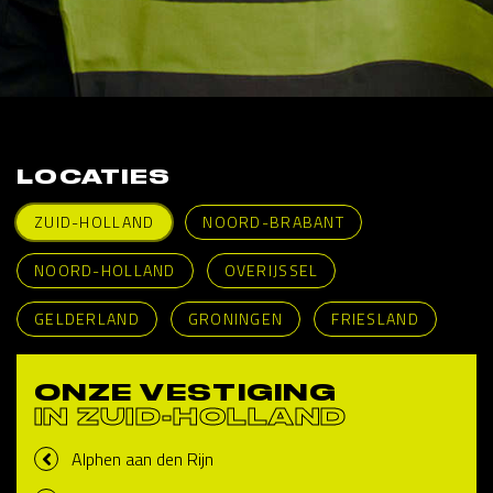
LOCATIES
ZUID-HOLLAND
NOORD-BRABANT
NOORD-HOLLAND
OVERIJSSEL
GELDERLAND
GRONINGEN
FRIESLAND
ONZE VESTIGING
IN ZUID-HOLLAND
Alphen aan den Rijn