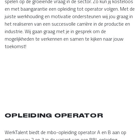
spelen op de groeiende vraag in de sector. Zo kun jij kosteloos
en met baangarantie een opleiding tot operator volgen. Met de
juiste werkhouding en motivatie ondersteunen wij jou graag in
het realiseren van een succesvolle carrière in de productie en
industrie. Wij gaan graag met je in gesprek om de
mogelijkheden te verkennen en samen te kijken naar jouw
toekomst!
OPLEIDING OPERATOR
WerkTalent biedt de mbo-opleiding operator A en B aan op
mbo-niveau 2 en 3 in de variant van een BBL opleiding.