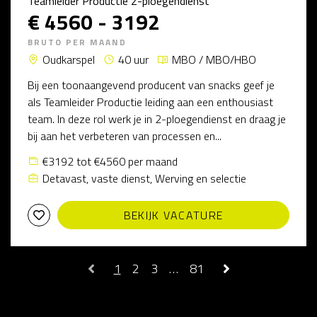
Teamleider Productie 2-ploegendienst
€ 4560 - 3192
BRUTO PER MAAND
Oudkarspel
40 uur
MBO / MBO/HBO
Bij een toonaangevend producent van snacks geef je
als Teamleider Productie leiding aan een enthousiast
team. In deze rol werk je in 2-ploegendienst en draag je
bij aan het verbeteren van processen en...
€3192 tot €4560 per maand
Detavast, vaste dienst, Werving en selectie
BEKIJK VACATURE
1
2
3
…
81