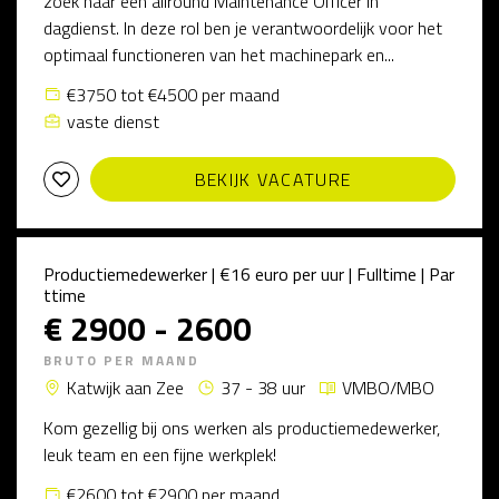
zoek naar een allround Maintenance Officer in
dagdienst. In deze rol ben je verantwoordelijk voor het
optimaal functioneren van het machinepark en...
€3750 tot €4500 per maand
vaste dienst
BEKIJK VACATURE
Productiemedewerker | €16 euro per uur | Fulltime | Par
ttime
€ 2900 - 2600
BRUTO PER MAAND
Katwijk aan Zee
37 - 38 uur
VMBO/MBO
Kom gezellig bij ons werken als productiemedewerker,
leuk team en een fijne werkplek!
€2600 tot €2900 per maand