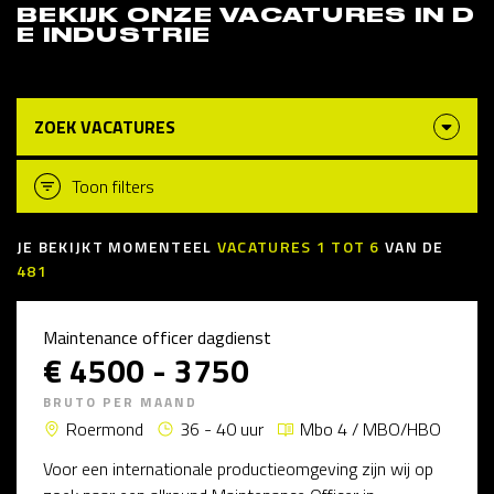
BEKIJK ONZE VACATURES IN D
E INDUSTRIE
ZOEK VACATURES
Toon filters
JE BEKIJKT MOMENTEEL
VACATURES
1
TOT
6
VAN DE
481
Maintenance officer dagdienst
€ 4500 - 3750
BRUTO PER MAAND
Roermond
36 - 40 uur
Mbo 4 / MBO/HBO
Voor een internationale productieomgeving zijn wij op