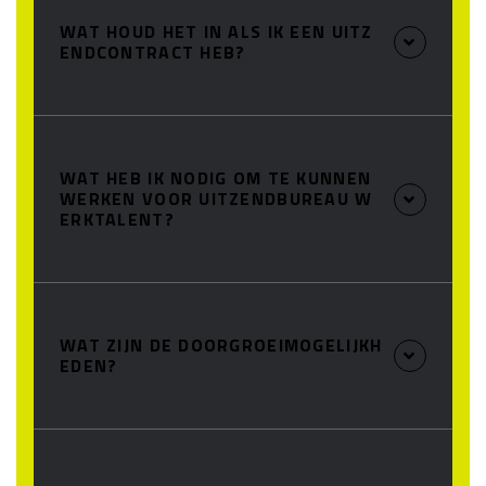
WAT HOUD HET IN ALS IK EEN UITZ
ENDCONTRACT HEB?
WAT HEB IK NODIG OM TE KUNNEN
WERKEN VOOR UITZENDBUREAU W
ERKTALENT?
WAT ZIJN DE DOORGROEIMOGELIJKH
EDEN?