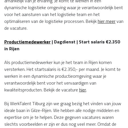
afhankelijk van je ervaring. Je komt te werken in een
dynamische logistieke omgeving waar je verantwoordelijk bent
voor het aansturen van het logistieke team en het
optimaliseren van de logistieke processen. Bekijk
hier meer
van
de vacature.
Productiemedewerker
| Dagdienst | Start salaris €2.350
in Rijen
Als productiemedewerker kun je het team in Rijen komen
versterken. Het startsalaris is €2.350,- per maand. Je komt te
werken in een dynamische productieomgeving waar je
verantwoordelijk bent voor het vervaardigen van
kwaliteitsproducten. Bekijk de vacature
hier
.
Bij WerkTalent Tilburg zijn we graag bezig het vinden van jouw
ideale baan in Gilze-Rijen. We hebben alle nodige middelen en
expertise om je te helpen. Deze gegeven vacatures waren
slechts voorbeelden er zijn er dus nog veel meer. Omdat de