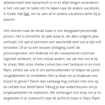
arbeidsmarkt heel dynamisch is en er altijd dingen veranderen
is het ook aan te raden om te kijken naar de andere vacatures
in Goirle. Kijk
hier
, om te zien of er andere vacatures beter bij je
passen.
Het streven naar de ideale baan is een diepgaand persoonlijk
proces. Het is tenslotte de plek waar je, als alles volgens plan
verloopt, tot aan je pensioen een aanzienlijk deel van je tijd zult
besteden. Of je nu een nieuwe uitdaging zoekt als
procesoperator, een leidende rol als meewerkend voorman
logistiek ambieert, of iets totaal anders, we zijn hier om je bij
te staan. Met onze sterke connecties met bedrijven in en rond
Rijen, zetten we ons in om werkzoekenden te helpen de juiste
mogelijkheden te ontdekken. Ben je klaar om je loopbaan een
boost te geven? Neem dan vandaag nog contact met ons op
en ontdek hoe WerkTalent Tilburg je kan ondersteunen om je
loopbaandoelen te realiseren. We verheugen ons erop om je te
begeleiden in je zoektocht naar de perfecte baan in Gilze-Rijen.