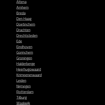
Altena
Arnhem
Breda
Den Haag
Doetinchem
Drachten
Drechtsteden
Ede
Eindhoven
Gorinchem
Groningen
Halderberge
Heerhugowaard
Krimpenerwaard
Leiden
Nijmegen
Rotterdam
Tilburg
Waalwijk