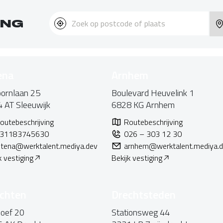
ING
ena
Arnhem
ornlaan 25
Boulevard Heuvelink 1
4 AT
Sleeuwijk
6828 KG
Arnhem
outebeschrijving
Routebeschrijving
31183745630
026 – 303 12 30
v
ltena@werktalent.mediya.dev
arnhem@werktalent.mediya.
k vestiging
Bekijk vestiging
chten
Drechtsteden
oef 20
Stationsweg 44