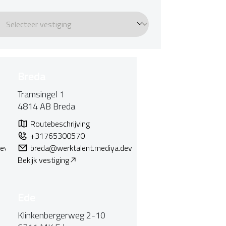
Breda
Tramsingel 1
4814 AB
Breda
Routebeschrijving
+31765300570
dev
breda@werktalent.mediya.dev
Bekijk vestiging
Ede
Klinkenbergerweg 2-10