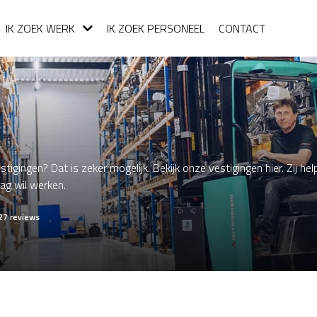
IK ZOEK WERK
IK ZOEK PERSONEEL
CONTACT
stigingen? Dat is zeker mogelijk. Bekijk onze vestigingen hier. Zij h
aag wil werken.
27 reviews