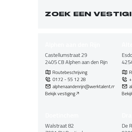
ZOEK EEN VESTIG
Alphen aan den Rijn
Alt
Castellumstraat 29
Esdo
2405 CB
Alphen aan den Rijn
425
Routebeschrijving
R
0172 - 55 12 28
+
alphenaandenrijn@werktalent.mediya.de
a
Bekijk vestiging
Bekij
Doetinchem
Dra
Walstraat 82
De R