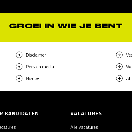
GROEI IN WIE JE BENT
Disclaimer
Ve
Pers en media
We
Nieuws
AI
R KANDIDATEN
VACATURES
vacatures
Alle vacatures