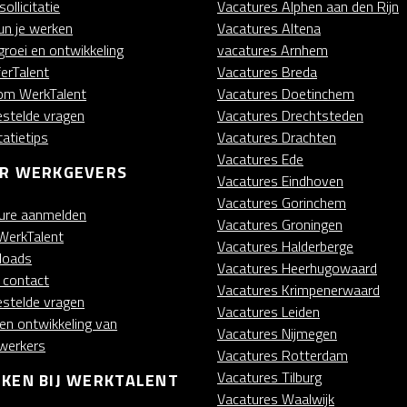
ollicitatie
Vacatures Alphen aan den Rijn
kun je werken
Vacatures Altena
groei en ontwikkeling
vacatures Arnhem
ferTalent
Vacatures Breda
m WerkTalent
Vacatures Doetinchem
estelde vragen
Vacatures Drechtsteden
itatietips
Vacatures Drachten
Vacatures Ede
R WERKGEVERS
Vacatures Eindhoven
Vacatures Gorinchem
ure aanmelden
Vacatures Groningen
WerkTalent
Vacatures Halderberge
loads
Vacatures Heerhugowaard
t contact
Vacatures Krimpenerwaard
estelde vragen
Vacatures Leiden
 en ontwikkeling van
Vacatures Nijmegen
werkers
Vacatures Rotterdam
Vacatures Tilburg
KEN BIJ WERKTALENT
Vacatures Waalwijk