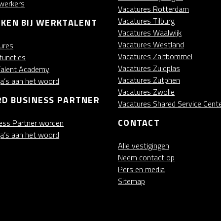
werkers
Vacatures Rotterdam
Vacatures Tilburg
KEN BIJ WERKTALENT
Vacatures Waalwijk
Vacatures Westland
ures
Vacatures Zaltbommel
functies
Vacatures Zuidplas
alent Academy
Vacatures Zutphen
ga’s aan het woord
Vacatures Zwolle
D BUSINESS PARTNER
Vacatures Shared Service Cent
CONTACT
ess Partner worden
ga’s aan het woord
Alle vestigingen
Neem contact op
Pers en media
Sitemap