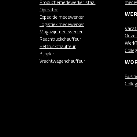
Productiemedewerker staal
mede
Operator
WER
Expeditie medewerker
Logistiek medewerker
Vacat
Magazijnmedewerker
Onze 
Reachtruckchauffeur
WerkT
Heftruckchauffeur
Colle
Bijrijder
Vrachtwagenchauffeur
WOR
Busin
Colle