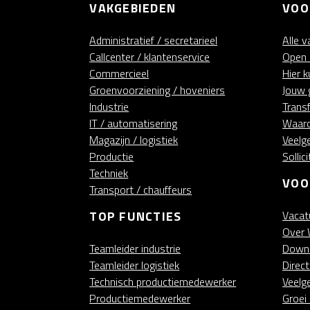
VAKGEBIEDEN
VOO
Administratief / secretarieel
Alle 
Callcenter / klantenservice
Open s
Commercieel
Hier 
Groenvoorziening / hoveniers
Jouw 
Industrie
Trans
IT / automatisering
Waaro
Magazijn / logistiek
Veelg
Productie
Sollic
Techniek
VOO
Transport / chauffeurs
TOP FUNCTIES
Vacat
Over 
Teamleider industrie
Down
Teamleider logistiek
Direc
Technisch productiemedewerker
Veelg
Productiemedewerker
Groei