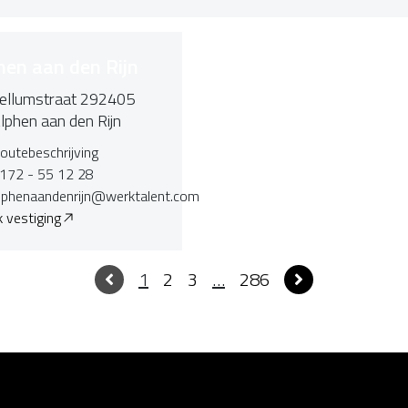
hen aan den Rijn
ellumstraat 292405
lphen aan den Rijn
outebeschrijving
172 - 55 12 28
lphenaandenrijn@werktalent.com
k vestiging
1
2
3
…
286