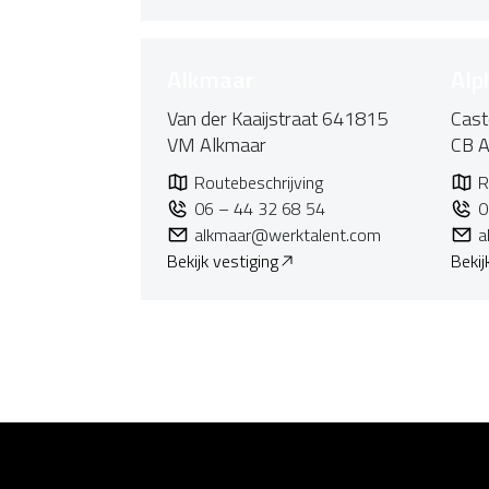
Alkmaar
Alp
Van der Kaaijstraat 641815
Cast
VM Alkmaar
CB A
Routebeschrijving
R
06 – 44 32 68 54
0
alkmaar@werktalent.com
a
Bekijk vestiging
Bekij