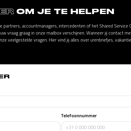
 ER
OM JE TE HELPEN
ze partners, accountmanagers, intercedenten of het Shared Service
ouw vraag graag in onze mailbox verschijnen. Wanneer jij contact m
nze veelgestelde vragen. Hier vind jij alles over urenbriefjes, vakant
ER
Telefoonnummer