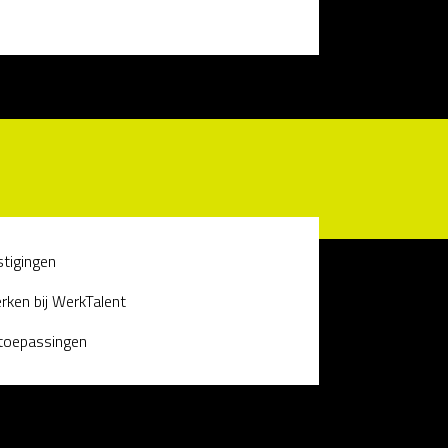
stigingen
rken bij WerkTalent
 toepassingen