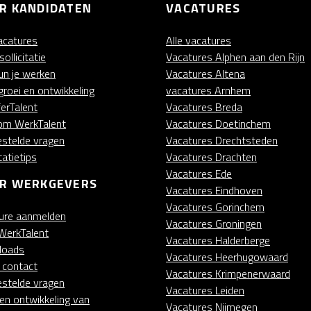
R KANDIDATEN
VACATURES
vacatures
Alle vacatures
ollicitatie
Vacatures Alphen aan den Rijn
kun je werken
Vacatures Altena
groei en ontwikkeling
vacatures Arnhem
ferTalent
Vacatures Breda
m WerkTalent
Vacatures Doetinchem
estelde vragen
Vacatures Drechtsteden
itatietips
Vacatures Drachten
Vacatures Ede
R WERKGEVERS
Vacatures Eindhoven
Vacatures Gorinchem
ure aanmelden
Vacatures Groningen
WerkTalent
Vacatures Halderberge
loads
Vacatures Heerhugowaard
t contact
Vacatures Krimpenerwaard
estelde vragen
Vacatures Leiden
 en ontwikkeling van
Vacatures Nijmegen